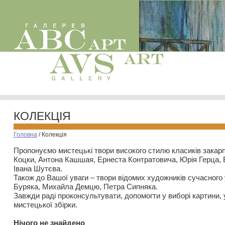
КОЛЕКЦІЯ
Головна
/
Колекція
Пропонуємо мистецькі твори високого стилю класиків закар
Коцки, Антона Кашшая, Ернеста Контратовича, Юрія Герца,
Івана Шутєва.
Також до Вашої уваги – твори відомих художників сучасного
Буряка, Михайла Демцю, Петра Сипняка.
Завжди раді проконсультувати, допомогти у виборі картини, 
мистецької збірки.
Нiчого не знайдено