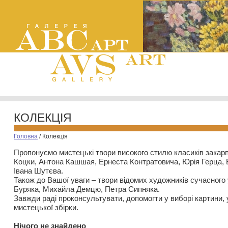
КОЛЕКЦІЯ
Головна
/
Колекція
Пропонуємо мистецькі твори високого стилю класиків закар
Коцки, Антона Кашшая, Ернеста Контратовича, Юрія Герца,
Івана Шутєва.
Також до Вашої уваги – твори відомих художників сучасного
Буряка, Михайла Демцю, Петра Сипняка.
Завжди раді проконсультувати, допомогти у виборі картини, 
мистецької збірки.
Нiчого не знайдено