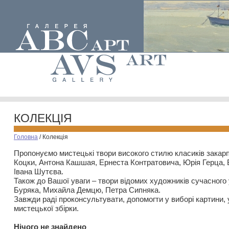
КОЛЕКЦІЯ
Головна
/
Колекція
Пропонуємо мистецькі твори високого стилю класиків закар
Коцки, Антона Кашшая, Ернеста Контратовича, Юрія Герца,
Івана Шутєва.
Також до Вашої уваги – твори відомих художників сучасного
Буряка, Михайла Демцю, Петра Сипняка.
Завжди раді проконсультувати, допомогти у виборі картини, 
мистецької збірки.
Нiчого не знайдено