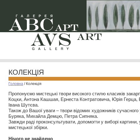
КОЛЕКЦІЯ
Головна
/
Колекція
Пропонуємо мистецькі твори високого стилю класиків закар
Коцки, Антона Кашшая, Ернеста Контратовича, Юрія Герца,
Івана Шутєва.
Також до Вашої уваги – твори відомих художників сучасного
Буряка, Михайла Демцю, Петра Сипняка.
Завжди раді проконсультувати, допомогти у виборі картини, 
мистецької збірки.
Нiчого не знайдено