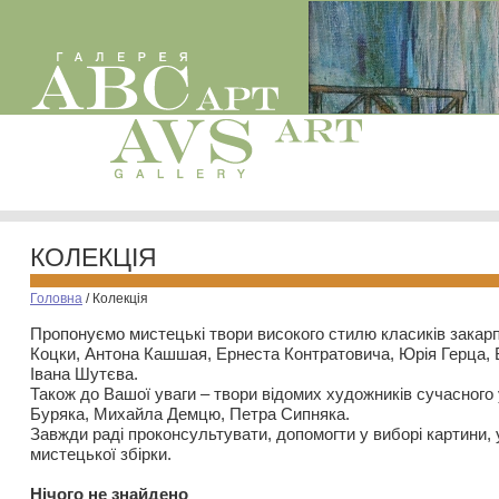
КОЛЕКЦІЯ
Головна
/
Колекція
Пропонуємо мистецькі твори високого стилю класиків закар
Коцки, Антона Кашшая, Ернеста Контратовича, Юрія Герца,
Івана Шутєва.
Також до Вашої уваги – твори відомих художників сучасного
Буряка, Михайла Демцю, Петра Сипняка.
Завжди раді проконсультувати, допомогти у виборі картини, 
мистецької збірки.
Нiчого не знайдено