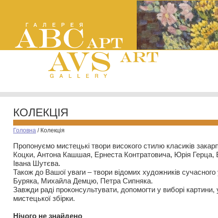
КОЛЕКЦІЯ
Головна
/
Колекція
Пропонуємо мистецькі твори високого стилю класиків закар
Коцки, Антона Кашшая, Ернеста Контратовича, Юрія Герца,
Івана Шутєва.
Також до Вашої уваги – твори відомих художників сучасного
Буряка, Михайла Демцю, Петра Сипняка.
Завжди раді проконсультувати, допомогти у виборі картини, 
мистецької збірки.
Нiчого не знайдено