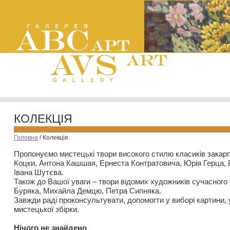
КОЛЕКЦІЯ
Головна
/
Колекція
Пропонуємо мистецькі твори високого стилю класиків закар
Коцки, Антона Кашшая, Ернеста Контратовича, Юрія Герца,
Івана Шутєва.
Також до Вашої уваги – твори відомих художників сучасного
Буряка, Михайла Демцю, Петра Сипняка.
Завжди раді проконсультувати, допомогти у виборі картини, 
мистецької збірки.
Нiчого не знайдено