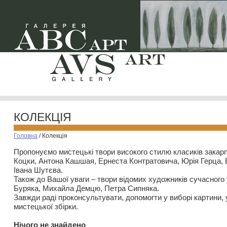
КОЛЕКЦІЯ
Головна
/
Колекція
Пропонуємо мистецькі твори високого стилю класиків закар
Коцки, Антона Кашшая, Ернеста Контратовича, Юрія Герца,
Івана Шутєва.
Також до Вашої уваги – твори відомих художників сучасного
Буряка, Михайла Демцю, Петра Сипняка.
Завжди раді проконсультувати, допомогти у виборі картини, 
мистецької збірки.
Нiчого не знайдено