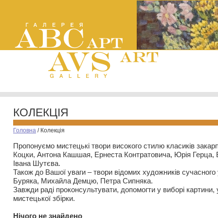
КОЛЕКЦІЯ
Головна
/
Колекція
Пропонуємо мистецькі твори високого стилю класиків закар
Коцки, Антона Кашшая, Ернеста Контратовича, Юрія Герца,
Івана Шутєва.
Також до Вашої уваги – твори відомих художників сучасного
Буряка, Михайла Демцю, Петра Сипняка.
Завжди раді проконсультувати, допомогти у виборі картини, 
мистецької збірки.
Нiчого не знайдено