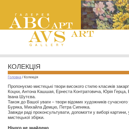
КОЛЕКЦІЯ
Головна
/
Колекція
Пропонуємо мистецькі твори високого стилю класиків закар
Коцки, Антона Кашшая, Ернеста Контратовича, Юрія Герца,
Івана Шутєва.
Також до Вашої уваги – твори відомих художників сучасного
Буряка, Михайла Демцю, Петра Сипняка.
Завжди раді проконсультувати, допомогти у виборі картини, 
мистецької збірки.
Нiчого не знайдено