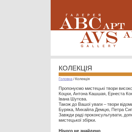
КОЛЕКЦІЯ
Головна
/
Колекція
Пропонуємо мистецькі твори високо
Коцки, Антона Кашшая, Ернеста Кон
Івана Шутєва.
Також до Вашої уваги – твори відом
Буряка, Михайла Демцю, Петра Сип
Завжди раді проконсультувати, допо
мистецької збірки.
Нiчого не знайдено