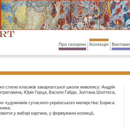
Про галерею
Колекція
Виставк
го стилю класиків закарпатської школи живопису: Андрія
тратовича, Юрія Герца, Василя Габди, Золтана Шолтеса,
их художників сучасного українського малярства: Бориса
няка.
могти у виборі картини, у формуванні колекції,