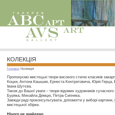
КОЛЕКЦІЯ
Головна
/
Колекція
Пропонуємо мистецькі твори високого стилю класиків закар
Коцки, Антона Кашшая, Ернеста Контратовича, Юрія Герца,
Івана Шутєва.
Також до Вашої уваги – твори відомих художників сучасного
Буряка, Михайла Демцю, Петра Сипняка.
Завжди раді проконсультувати, допомогти у виборі картини, 
мистецької збірки.
Нiчого не знайдено