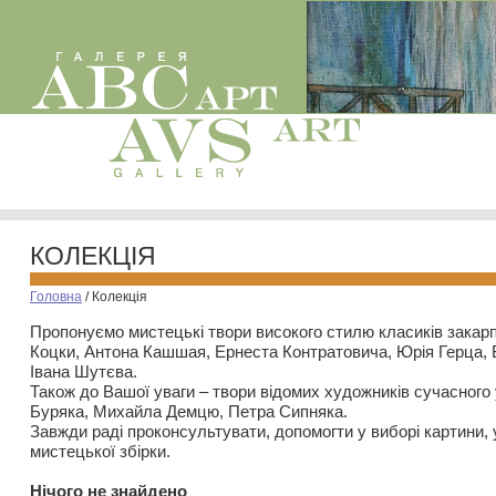
КОЛЕКЦІЯ
Головна
/
Колекція
Пропонуємо мистецькі твори високого стилю класиків закар
Коцки, Антона Кашшая, Ернеста Контратовича, Юрія Герца,
Івана Шутєва.
Також до Вашої уваги – твори відомих художників сучасного
Буряка, Михайла Демцю, Петра Сипняка.
Завжди раді проконсультувати, допомогти у виборі картини, 
мистецької збірки.
Нiчого не знайдено