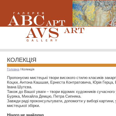
КОЛЕКЦІЯ
Головна
/
Колекція
Пропонуємо мистецькі твори високого стилю класиків закар
Коцки, Антона Кашшая, Ернеста Контратовича, Юрія Герца,
Івана Шутєва.
Також до Вашої уваги – твори відомих художників сучасного
Буряка, Михайла Демцю, Петра Сипняка.
Завжди раді проконсультувати, допомогти у виборі картини, 
мистецької збірки.
Нiчого не знайдено