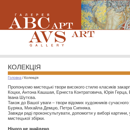
КОЛЕКЦІЯ
Головна
/
Колекція
Пропонуємо мистецькі твори високого стилю класиків закар
Коцки, Антона Кашшая, Ернеста Контратовича, Юрія Герца,
Івана Шутєва.
Також до Вашої уваги – твори відомих художників сучасного
Буряка, Михайла Демцю, Петра Сипняка.
Завжди раді проконсультувати, допомогти у виборі картини, 
мистецької збірки.
Нiчого не знайдено