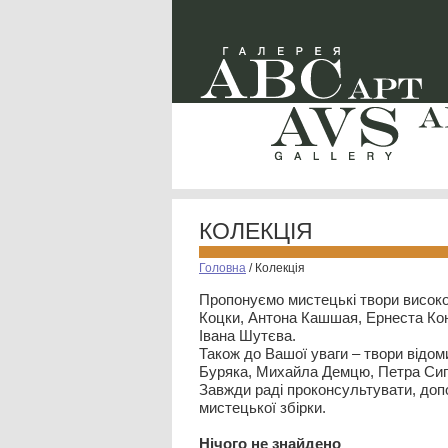
КОЛЕКЦІЯ
Головна
/
Колекція
Пропонуємо мистецькі твори високо
Коцки, Антона Кашшая, Ернеста Кон
Івана Шутєва.
Також до Вашої уваги – твори відом
Буряка, Михайла Демцю, Петра Сип
Завжди раді проконсультувати, допо
мистецької збірки.
Нiчого не знайдено