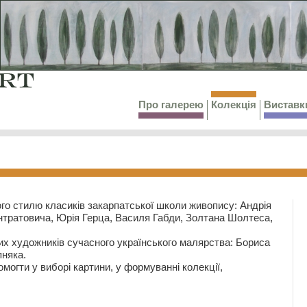
Про галерею
Колекція
Виставк
го стилю класиків закарпатської школи живопису: Андрія
тратовича, Юрія Герца, Василя Габди, Золтана Шолтеса,
их художників сучасного українського малярства: Бориса
няка.
могти у виборі картини, у формуванні колекції,