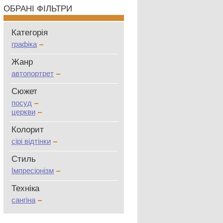
ОБРАНІ ФІЛЬТРИ
Категорія
графіка
Жанр
автопортрет
Сюжет
посуд
церкви
Колорит
сірі відтінки
Стиль
Імпресіонізм
Техніка
сангіна