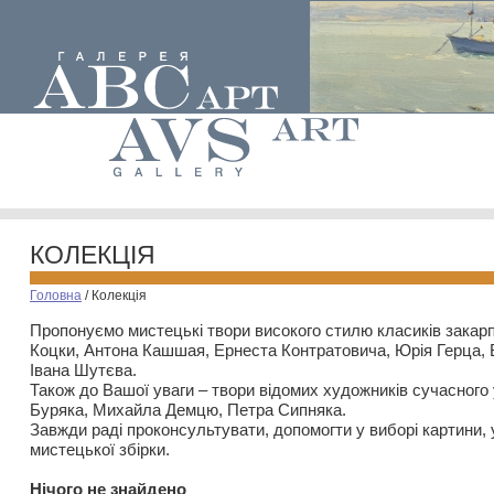
КОЛЕКЦІЯ
Головна
/
Колекція
Пропонуємо мистецькі твори високого стилю класиків закар
Коцки, Антона Кашшая, Ернеста Контратовича, Юрія Герца,
Івана Шутєва.
Також до Вашої уваги – твори відомих художників сучасного
Буряка, Михайла Демцю, Петра Сипняка.
Завжди раді проконсультувати, допомогти у виборі картини, 
мистецької збірки.
Нiчого не знайдено