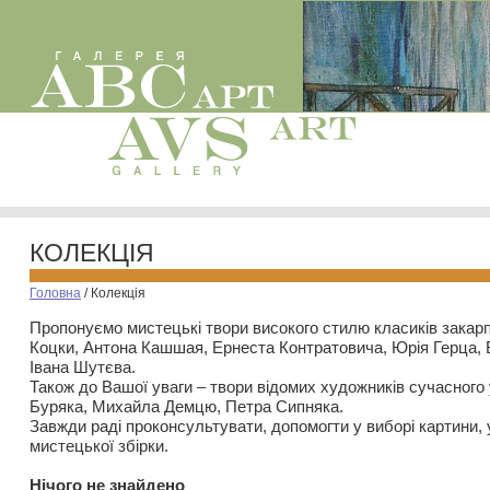
КОЛЕКЦІЯ
Головна
/
Колекція
Пропонуємо мистецькі твори високого стилю класиків закар
Коцки, Антона Кашшая, Ернеста Контратовича, Юрія Герца,
Івана Шутєва.
Також до Вашої уваги – твори відомих художників сучасного
Буряка, Михайла Демцю, Петра Сипняка.
Завжди раді проконсультувати, допомогти у виборі картини, 
мистецької збірки.
Нiчого не знайдено