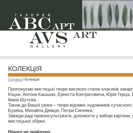
КОЛЕКЦІЯ
Головна
/
Колекція
Пропонуємо мистецькі твори високого стилю класиків закар
Коцки, Антона Кашшая, Ернеста Контратовича, Юрія Герца,
Івана Шутєва.
Також до Вашої уваги – твори відомих художників сучасного
Буряка, Михайла Демцю, Петра Сипняка.
Завжди раді проконсультувати, допомогти у виборі картини, 
мистецької збірки.
Нiчого не знайдено