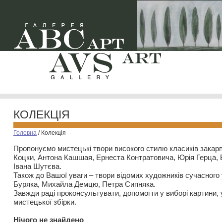
КОЛЕКЦІЯ
Головна
/
Колекція
Пропонуємо мистецькі твори високого стилю класиків закар
Коцки, Антона Кашшая, Ернеста Контратовича, Юрія Герца,
Івана Шутєва.
Також до Вашої уваги – твори відомих художників сучасного
Буряка, Михайла Демцю, Петра Сипняка.
Завжди раді проконсультувати, допомогти у виборі картини, 
мистецької збірки.
Нiчого не знайдено