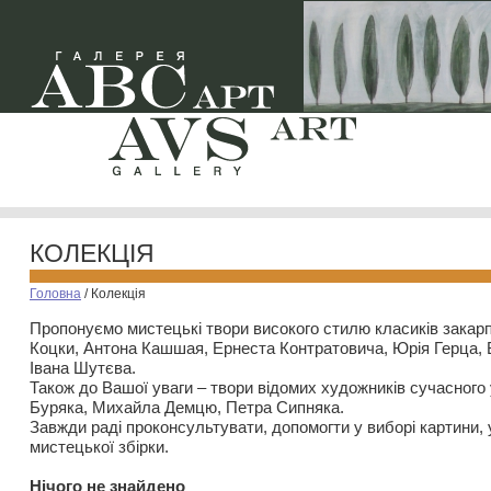
КОЛЕКЦІЯ
Головна
/
Колекція
Пропонуємо мистецькі твори високого стилю класиків закар
Коцки, Антона Кашшая, Ернеста Контратовича, Юрія Герца,
Івана Шутєва.
Також до Вашої уваги – твори відомих художників сучасного
Буряка, Михайла Демцю, Петра Сипняка.
Завжди раді проконсультувати, допомогти у виборі картини, 
мистецької збірки.
Нiчого не знайдено