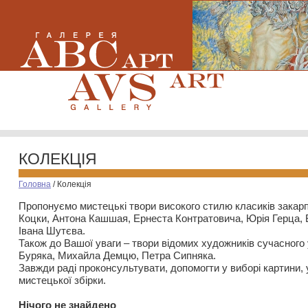
КОЛЕКЦІЯ
Головна
/
Колекція
Пропонуємо мистецькі твори високого стилю класиків закар
Коцки, Антона Кашшая, Ернеста Контратовича, Юрія Герца,
Івана Шутєва.
Також до Вашої уваги – твори відомих художників сучасного
Буряка, Михайла Демцю, Петра Сипняка.
Завжди раді проконсультувати, допомогти у виборі картини, 
мистецької збірки.
Нiчого не знайдено