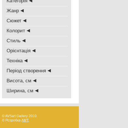
Категорія
Жанр
Сюжет
Колорит
Стиль
Oрієнтація
Техніка
Період створення
Висота, см
Ширина, см
© AVSart Gallery 2010.
© Розробка
AMT
,