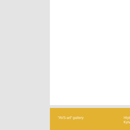
"AVS-art" gallery
Hlyb
Kyi