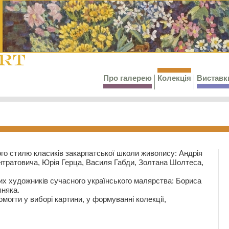
Про галерею
Колекція
Виставк
го стилю класиків закарпатської школи живопису: Андрія
тратовича, Юрія Герца, Василя Габди, Золтана Шолтеса,
их художників сучасного українського малярства: Бориса
няка.
могти у виборі картини, у формуванні колекції,