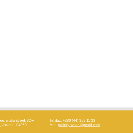
ochytska street, 32-v,
Tel./fax: +380 (44) 359 11 33
v, Ukraine, 04050
Mail:
gallery.avsart@gmail.com