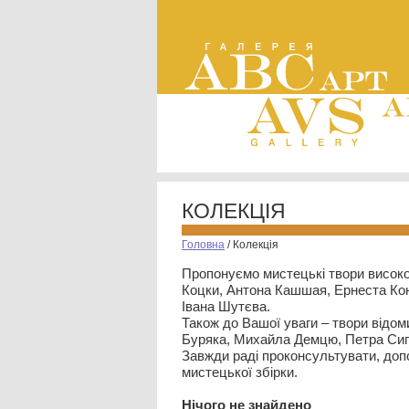
КОЛЕКЦІЯ
Головна
/
Колекція
Пропонуємо мистецькі твори високо
Коцки, Антона Кашшая, Ернеста Кон
Івана Шутєва.
Також до Вашої уваги – твори відом
Буряка, Михайла Демцю, Петра Сип
Завжди раді проконсультувати, допо
мистецької збірки.
Нiчого не знайдено