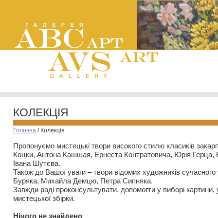
КОЛЕКЦІЯ
Головна
/
Колекція
Пропонуємо мистецькі твори високого стилю класиків закар
Коцки, Антона Кашшая, Ернеста Контратовича, Юрія Герца,
Івана Шутєва.
Також до Вашої уваги – твори відомих художників сучасного
Буряка, Михайла Демцю, Петра Сипняка.
Завжди раді проконсультувати, допомогти у виборі картини, 
мистецької збірки.
Нiчого не знайдено