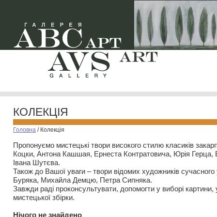
КОЛЕКЦІЯ
Головна
/
Колекція
Пропонуємо мистецькі твори високого стилю класиків закар
Коцки, Антона Кашшая, Ернеста Контратовича, Юрія Герца,
Івана Шутєва.
Також до Вашої уваги – твори відомих художників сучасного
Буряка, Михайла Демцю, Петра Сипняка.
Завжди раді проконсультувати, допомогти у виборі картини, 
мистецької збірки.
Нiчого не знайдено