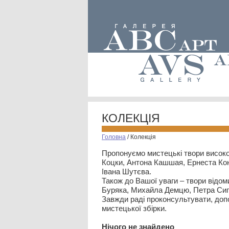
КОЛЕКЦІЯ
Головна
/
Колекція
Пропонуємо мистецькі твори високо
Коцки, Антона Кашшая, Ернеста Кон
Івана Шутєва.
Також до Вашої уваги – твори відом
Буряка, Михайла Демцю, Петра Сип
Завжди раді проконсультувати, допо
мистецької збірки.
Нiчого не знайдено