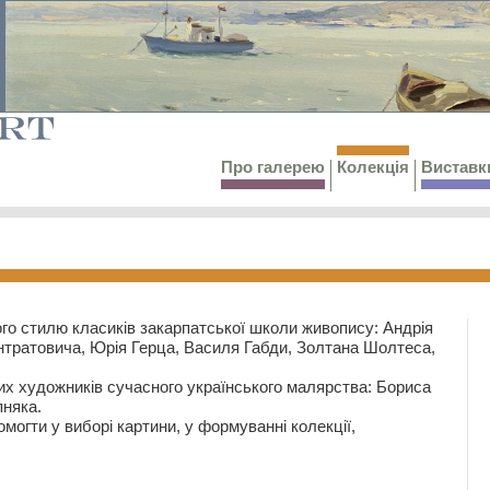
Про галерею
Колекція
Виставк
го стилю класиків закарпатської школи живопису: Андрія
тратовича, Юрія Герца, Василя Габди, Золтана Шолтеса,
их художників сучасного українського малярства: Бориса
няка.
могти у виборі картини, у формуванні колекції,