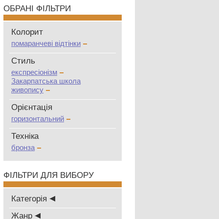
ОБРАНІ ФІЛЬТРИ
Колорит
помаранчеві відтінки
Стиль
експресіонізм
Закарпатська школа
живопису
Oрієнтація
горизонтальний
Техніка
бронза
ФІЛЬТРИ ДЛЯ ВИБОРУ
Категорія
Жанр