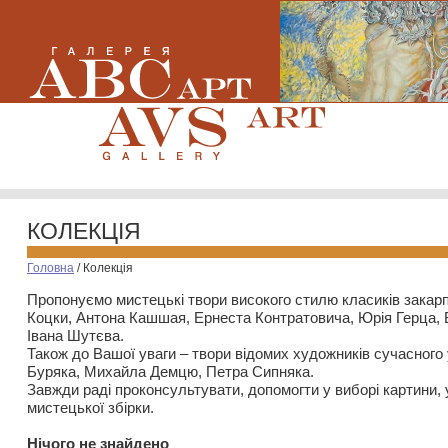
КОЛЕКЦІЯ
Головна
/
Колекція
Пропонуємо мистецькі твори високого стилю класиків закар
Коцки, Антона Кашшая, Ернеста Контратовича, Юрія Герца,
Івана Шутєва.
Також до Вашої уваги – твори відомих художників сучасного
Буряка, Михайла Демцю, Петра Сипняка.
Завжди раді проконсультувати, допомогти у виборі картини, 
мистецької збірки.
Нiчого не знайдено