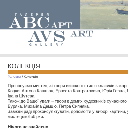
КОЛЕКЦІЯ
Головна
/
Колекція
Пропонуємо мистецькі твори високого стилю класиків закар
Коцки, Антона Кашшая, Ернеста Контратовича, Юрія Герца,
Івана Шутєва.
Також до Вашої уваги – твори відомих художників сучасного
Буряка, Михайла Демцю, Петра Сипняка.
Завжди раді проконсультувати, допомогти у виборі картини, 
мистецької збірки.
Нiчого не знайдено