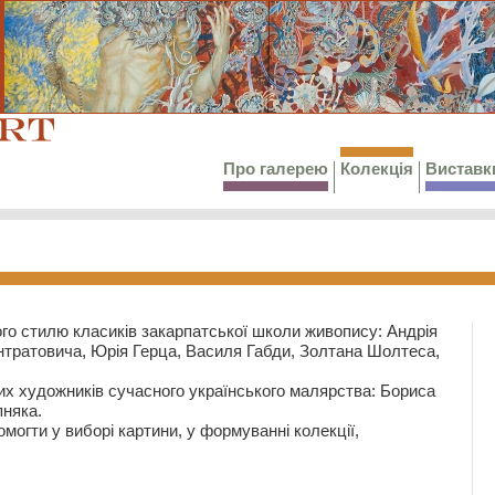
Про галерею
Колекція
Виставк
го стилю класиків закарпатської школи живопису: Андрія
тратовича, Юрія Герца, Василя Габди, Золтана Шолтеса,
их художників сучасного українського малярства: Бориса
няка.
могти у виборі картини, у формуванні колекції,