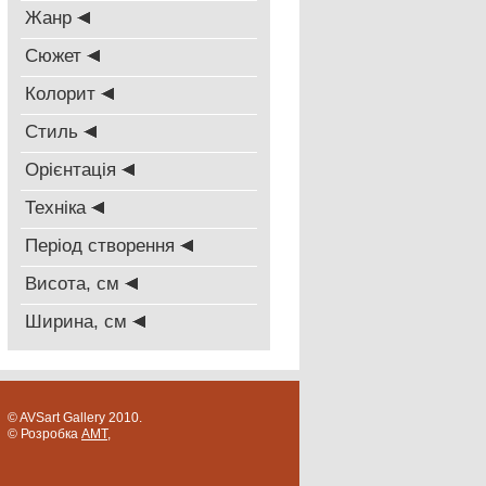
Жанр
Сюжет
Колорит
Стиль
Oрієнтація
Техніка
Період створення
Висота, см
Ширина, см
© AVSart Gallery 2010.
© Розробка
AMT
,