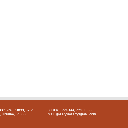
ochytska street, 32-v,
Tel./fax: +380 (44) 359 11 33
v, Ukraine, 04050
Mail:
gallery.avsart@gmail.com