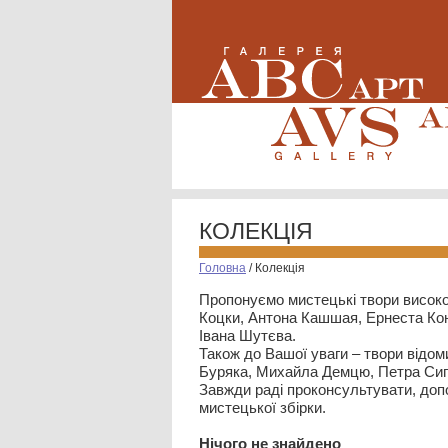
КОЛЕКЦІЯ
Головна
/
Колекція
Пропонуємо мистецькі твори високо
Коцки, Антона Кашшая, Ернеста Кон
Івана Шутєва.
Також до Вашої уваги – твори відом
Буряка, Михайла Демцю, Петра Сип
Завжди раді проконсультувати, допо
мистецької збірки.
Нiчого не знайдено