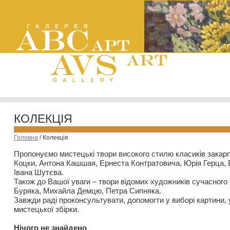
КОЛЕКЦІЯ
Головна
/
Колекція
Пропонуємо мистецькі твори високого стилю класиків закар
Коцки, Антона Кашшая, Ернеста Контратовича, Юрія Герца,
Івана Шутєва.
Також до Вашої уваги – твори відомих художників сучасного
Буряка, Михайла Демцю, Петра Сипняка.
Завжди раді проконсультувати, допомогти у виборі картини, 
мистецької збірки.
Нiчого не знайдено