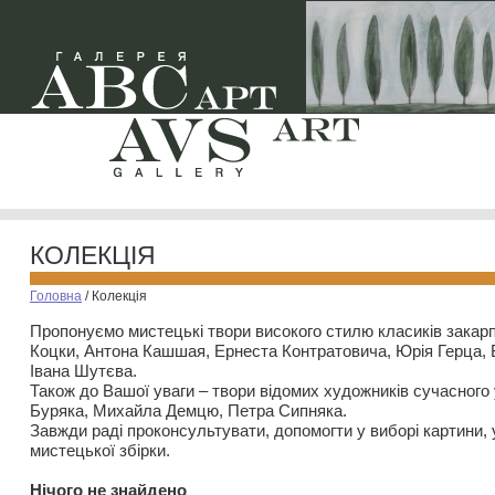
КОЛЕКЦІЯ
Головна
/
Колекція
Пропонуємо мистецькі твори високого стилю класиків закар
Коцки, Антона Кашшая, Ернеста Контратовича, Юрія Герца,
Івана Шутєва.
Також до Вашої уваги – твори відомих художників сучасного
Буряка, Михайла Демцю, Петра Сипняка.
Завжди раді проконсультувати, допомогти у виборі картини, 
мистецької збірки.
Нiчого не знайдено