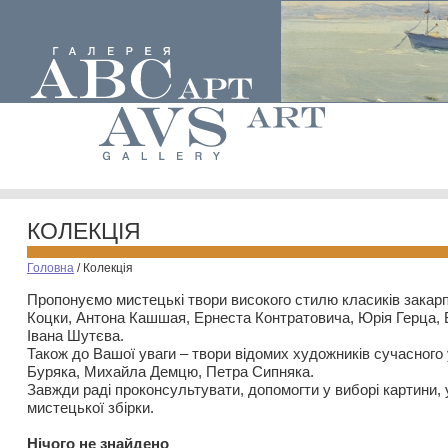
КОЛЕКЦІЯ
Головна
/
Колекція
Пропонуємо мистецькі твори високого стилю класиків закар
Коцки, Антона Кашшая, Ернеста Контратовича, Юрія Герца,
Івана Шутєва.
Також до Вашої уваги – твори відомих художників сучасного
Буряка, Михайла Демцю, Петра Сипняка.
Завжди раді проконсультувати, допомогти у виборі картини, 
мистецької збірки.
Нiчого не знайдено