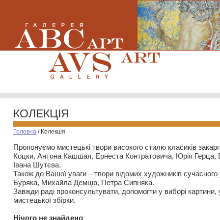
КОЛЕКЦІЯ
Головна
/
Колекція
Пропонуємо мистецькі твори високого стилю класиків закар
Коцки, Антона Кашшая, Ернеста Контратовича, Юрія Герца,
Івана Шутєва.
Також до Вашої уваги – твори відомих художників сучасного
Буряка, Михайла Демцю, Петра Сипняка.
Завжди раді проконсультувати, допомогти у виборі картини, 
мистецької збірки.
Нiчого не знайдено