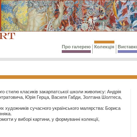
Про галерею
Колекція
Виставк
го стилю класиків закарпатської школи живопису: Андрія
тратовича, Юрія Герца, Василя Габди, Золтана Шолтеса,
их художників сучасного українського малярства: Бориса
няка.
могти у виборі картини, у формуванні колекції,