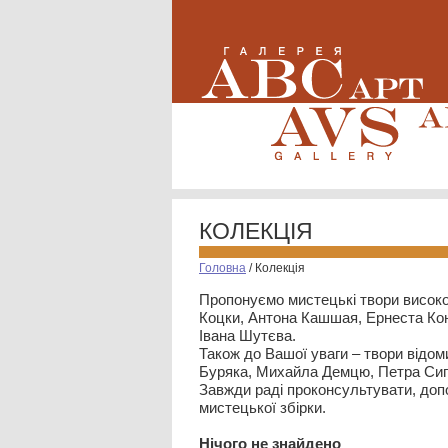
КОЛЕКЦІЯ
Головна
/
Колекція
Пропонуємо мистецькі твори високо
Коцки, Антона Кашшая, Ернеста Кон
Івана Шутєва.
Також до Вашої уваги – твори відом
Буряка, Михайла Демцю, Петра Сип
Завжди раді проконсультувати, допо
мистецької збірки.
Нiчого не знайдено