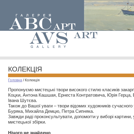
КОЛЕКЦІЯ
Головна
/
Колекція
Пропонуємо мистецькі твори високого стилю класиків закар
Коцки, Антона Кашшая, Ернеста Контратовича, Юрія Герца,
Івана Шутєва.
Також до Вашої уваги – твори відомих художників сучасного
Буряка, Михайла Демцю, Петра Сипняка.
Завжди раді проконсультувати, допомогти у виборі картини, 
мистецької збірки.
Нiчого не знайдено