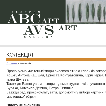
КОЛЕКЦІЯ
Головна
/
Колекція
Пропонуємо мистецькі твори високого стилю класиків закар
Коцки, Антона Кашшая, Ернеста Контратовича, Юрія Герца,
Івана Шутєва.
Також до Вашої уваги – твори відомих художників сучасного
Буряка, Михайла Демцю, Петра Сипняка.
Завжди раді проконсультувати, допомогти у виборі картини, 
мистецької збірки.
Нiчого не знайдено