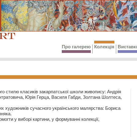
Про галерею
Колекція
Виставк
го стилю класиків закарпатської школи живопису: Андрія
тратовича, Юрія Герца, Василя Габди, Золтана Шолтеса,
их художників сучасного українського малярства: Бориса
няка.
могти у виборі картини, у формуванні колекції,