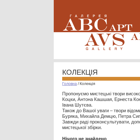
КОЛЕКЦІЯ
Головна
/
Колекція
Пропонуємо мистецькі твори високо
Коцки, Антона Кашшая, Ернеста Кон
Івана Шутєва.
Також до Вашої уваги – твори відом
Буряка, Михайла Демцю, Петра Сип
Завжди раді проконсультувати, допо
мистецької збірки.
Нiчого не знайдено