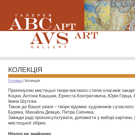
КОЛЕКЦІЯ
Головна
/
Колекція
Пропонуємо мистецькі твори високого стилю класиків закар
Коцки, Антона Кашшая, Ернеста Контратовича, Юрія Герца,
Івана Шутєва.
Також до Вашої уваги – твори відомих художників сучасного
Буряка, Михайла Демцю, Петра Сипняка.
Завжди раді проконсультувати, допомогти у виборі картини, 
мистецької збірки.
Нiчого не знайдено