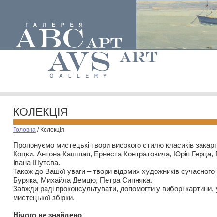
КОЛЕКЦІЯ
Головна
/
Колекція
Пропонуємо мистецькі твори високого стилю класиків закар
Коцки, Антона Кашшая, Ернеста Контратовича, Юрія Герца,
Івана Шутєва.
Також до Вашої уваги – твори відомих художників сучасного
Буряка, Михайла Демцю, Петра Сипняка.
Завжди раді проконсультувати, допомогти у виборі картини, 
мистецької збірки.
Нiчого не знайдено