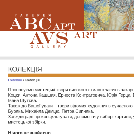
КОЛЕКЦІЯ
Головна
/
Колекція
Пропонуємо мистецькі твори високого стилю класиків закар
Коцки, Антона Кашшая, Ернеста Контратовича, Юрія Герца,
Івана Шутєва.
Також до Вашої уваги – твори відомих художників сучасного
Буряка, Михайла Демцю, Петра Сипняка.
Завжди раді проконсультувати, допомогти у виборі картини, 
мистецької збірки.
Нiчого не знайдено