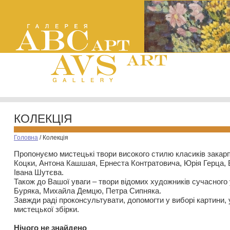
КОЛЕКЦІЯ
Головна
/
Колекція
Пропонуємо мистецькі твори високого стилю класиків закар
Коцки, Антона Кашшая, Ернеста Контратовича, Юрія Герца,
Івана Шутєва.
Також до Вашої уваги – твори відомих художників сучасного
Буряка, Михайла Демцю, Петра Сипняка.
Завжди раді проконсультувати, допомогти у виборі картини, 
мистецької збірки.
Нiчого не знайдено