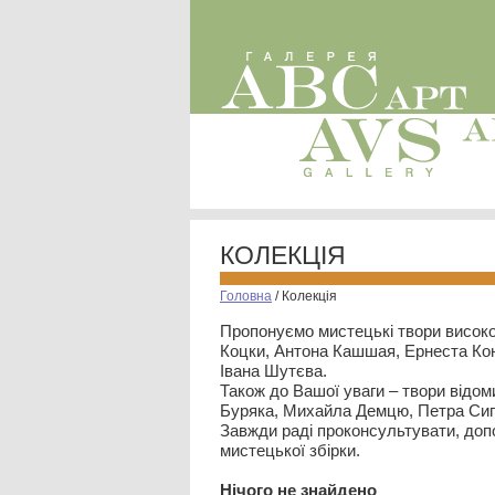
КОЛЕКЦІЯ
Головна
/
Колекція
Пропонуємо мистецькі твори високо
Коцки, Антона Кашшая, Ернеста Кон
Івана Шутєва.
Також до Вашої уваги – твори відом
Буряка, Михайла Демцю, Петра Сип
Завжди раді проконсультувати, допо
мистецької збірки.
Нiчого не знайдено