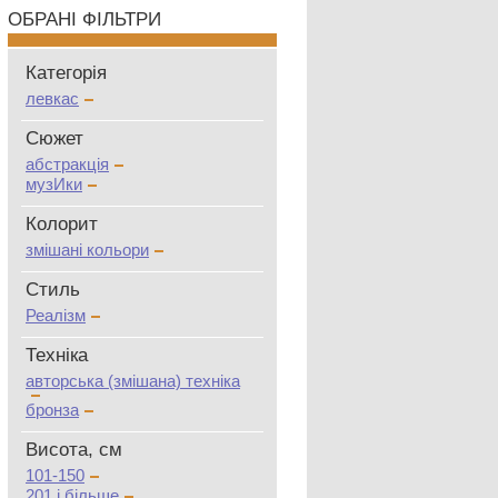
ОБРАНІ ФІЛЬТРИ
Категорія
левкас
Сюжет
абстракція
музИки
Колорит
змішані кольори
Стиль
Реалізм
Техніка
авторська (змішана) техніка
бронза
Висота, см
101-150
201 і більше