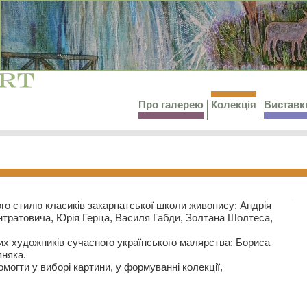
Про галерею
Колекція
Виставк
го стилю класиків закарпатської школи живопису: Андрія
тратовича, Юрія Герца, Василя Габди, Золтана Шолтеса,
их художників сучасного українського малярства: Бориса
няка.
могти у виборі картини, у формуванні колекції,