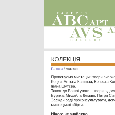
КОЛЕКЦІЯ
Головна
/
Колекція
Пропонуємо мистецькі твори високо
Коцки, Антона Кашшая, Ернеста Кон
Івана Шутєва.
Також до Вашої уваги – твори відом
Буряка, Михайла Демцю, Петра Сип
Завжди раді проконсультувати, допо
мистецької збірки.
Нiчого не знайдено