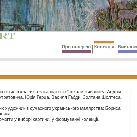
Про галерею
Колекція
Виставк
го стилю класиків закарпатської школи живопису: Андрія
тратовича, Юрія Герца, Василя Габди, Золтана Шолтеса,
их художників сучасного українського малярства: Бориса
няка.
могти у виборі картини, у формуванні колекції,