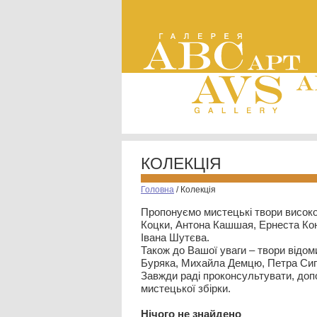
КОЛЕКЦІЯ
Головна
/
Колекція
Пропонуємо мистецькі твори високо
Коцки, Антона Кашшая, Ернеста Кон
Івана Шутєва.
Також до Вашої уваги – твори відом
Буряка, Михайла Демцю, Петра Сип
Завжди раді проконсультувати, допо
мистецької збірки.
Нiчого не знайдено