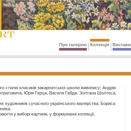
Про галерею
Колекція
Виставк
го стилю класиків закарпатської школи живопису: Андрія
тратовича, Юрія Герца, Василя Габди, Золтана Шолтеса,
их художників сучасного українського малярства: Бориса
няка.
могти у виборі картини, у формуванні колекції,