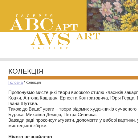
КОЛЕКЦІЯ
Головна
/
Колекція
Пропонуємо мистецькі твори високого стилю класиків закар
Коцки, Антона Кашшая, Ернеста Контратовича, Юрія Герца,
Івана Шутєва.
Також до Вашої уваги – твори відомих художників сучасного
Буряка, Михайла Демцю, Петра Сипняка.
Завжди раді проконсультувати, допомогти у виборі картини, 
мистецької збірки.
Нiчого не знайдено