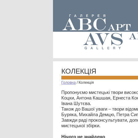
КОЛЕКЦІЯ
Головна
/
Колекція
Пропонуємо мистецькі твори високо
Коцки, Антона Кашшая, Ернеста Кон
Івана Шутєва.
Також до Вашої уваги – твори відом
Буряка, Михайла Демцю, Петра Сип
Завжди раді проконсультувати, допо
мистецької збірки.
Нiчого не знайдено