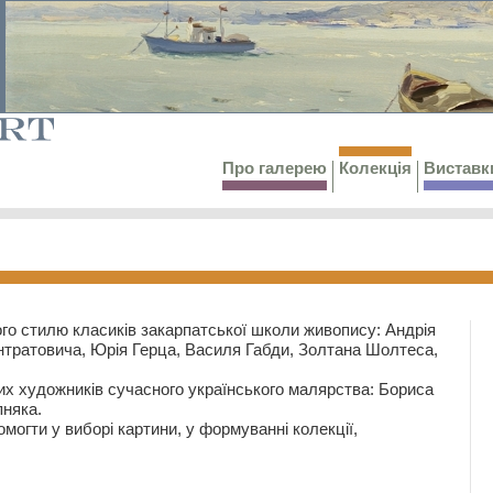
Про галерею
Колекція
Виставк
го стилю класиків закарпатської школи живопису: Андрія
тратовича, Юрія Герца, Василя Габди, Золтана Шолтеса,
их художників сучасного українського малярства: Бориса
няка.
могти у виборі картини, у формуванні колекції,