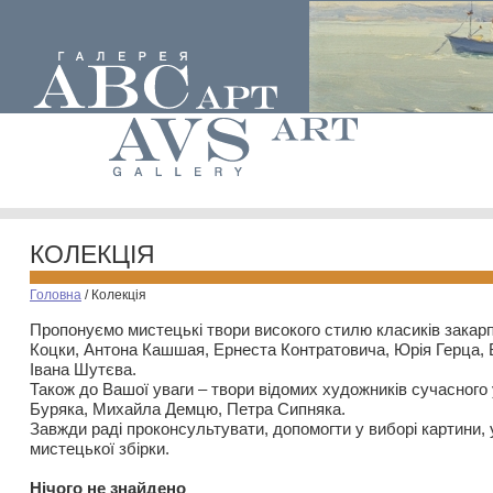
КОЛЕКЦІЯ
Головна
/
Колекція
Пропонуємо мистецькі твори високого стилю класиків закар
Коцки, Антона Кашшая, Ернеста Контратовича, Юрія Герца,
Івана Шутєва.
Також до Вашої уваги – твори відомих художників сучасного
Буряка, Михайла Демцю, Петра Сипняка.
Завжди раді проконсультувати, допомогти у виборі картини, 
мистецької збірки.
Нiчого не знайдено