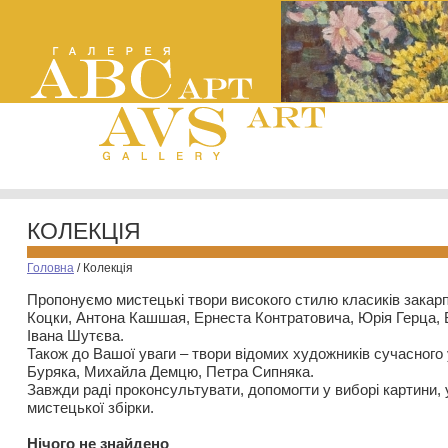
КОЛЕКЦІЯ
Головна
/
Колекція
Пропонуємо мистецькі твори високого стилю класиків закар
Коцки, Антона Кашшая, Ернеста Контратовича, Юрія Герца,
Івана Шутєва.
Також до Вашої уваги – твори відомих художників сучасного
Буряка, Михайла Демцю, Петра Сипняка.
Завжди раді проконсультувати, допомогти у виборі картини, 
мистецької збірки.
Нiчого не знайдено