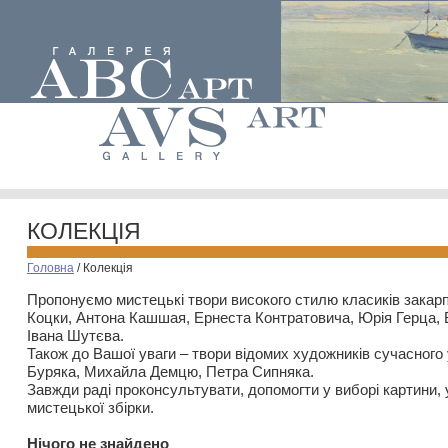
КОЛЕКЦІЯ
Головна
/
Колекція
Пропонуємо мистецькі твори високого стилю класиків закар
Коцки, Антона Кашшая, Ернеста Контратовича, Юрія Герца,
Івана Шутєва.
Також до Вашої уваги – твори відомих художників сучасного
Буряка, Михайла Демцю, Петра Сипняка.
Завжди раді проконсультувати, допомогти у виборі картини, 
мистецької збірки.
Нiчого не знайдено