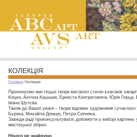
КОЛЕКЦІЯ
Головна
/
Колекція
Пропонуємо мистецькі твори високого стилю класиків закар
Коцки, Антона Кашшая, Ернеста Контратовича, Юрія Герца,
Івана Шутєва.
Також до Вашої уваги – твори відомих художників сучасного
Буряка, Михайла Демцю, Петра Сипняка.
Завжди раді проконсультувати, допомогти у виборі картини, 
мистецької збірки.
Нiчого не знайдено